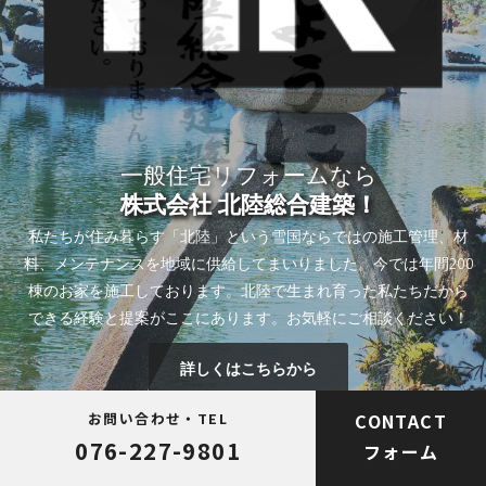
一般住宅リフォームなら
株
株
株
式
式
式
会
会
会
社
社
社
北
北
北
陸
陸
陸
総
総
総
合
合
合
建
建
建
築
築
築
！
！
！
私たちが住み暮らす「北陸」という雪国ならではの施工管理、材
料、メンテナンスを地域に供給してまいりました。今では年間200
棟のお家を施工しております。北陸で生まれ育った私たちだから
できる経験と提案がここにあります。お気軽にご相談ください！
詳しくはこちらから
お問い合わせ・TEL
CONTACT
076-227-9801
フォーム
(株)北陸総合建築に